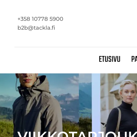
+358 10778 5900
b2b@tackla.fi
ETUSIVU
P
VIIKKOTARJOU