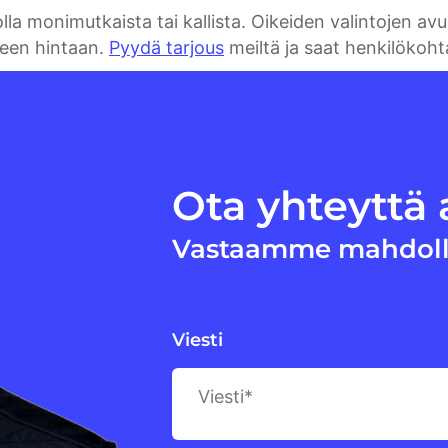
la monimutkaista tai kallista. Oikeiden valintojen avu
seen hintaan.
Pyydä tarjous
meiltä ja saat henkilökohta
Ota yhteyttä
Vastaamme mahdoll
Viesti