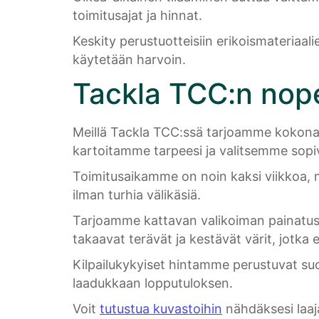
toimitusajat ja hinnat.
Keskity perustuotteisiin erikoismateriaali
käytetään harvoin.
Tackla TCC:n nope
Meillä Tackla TCC:ssä tarjoamme kokonaisv
kartoitamme tarpeesi ja valitsemme sopi
Toimitusaikamme on noin kaksi viikkoa,
ilman turhia välikäsiä.
Tarjoamme kattavan valikoiman painatus
takaavat terävät ja kestävät värit, jotka 
Kilpailukykyiset hintamme perustuvat suo
laadukkaan lopputuloksen.
Voit
tutustua kuvastoihin
nähdäksesi laaja