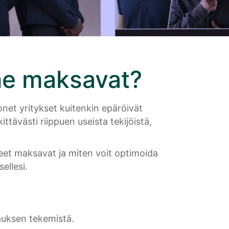
 ne maksavat?
net yritykset kuitenkin epäröivät
ttävästi riippuen useista tekijöistä,
et maksavat ja miten voit optimoida
ellesi.
auksen tekemistä.