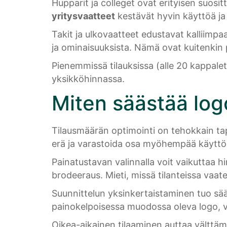
Hupparit ja colleget ovat erityisen suos
yritysvaatteet
kestävät hyvin käyttöä ja
Takit ja ulkovaatteet edustavat kalliimpa
ja ominaisuuksista. Nämä ovat kuitenkin p
Pienemmissä tilauksissa (alle 20 kappalet
yksikköhinnassa.
Miten säästää log
Tilausmäärän optimointi on tehokkain tapa
erä ja varastoida osa myöhempää käyttö
Painatustavan valinnalla voit vaikuttaa h
brodeeraus. Mieti, missä tilanteissa vaat
Suunnittelun yksinkertaistaminen tuo sääs
painokelpoisessa muodossa oleva logo, vä
Oikea-aikainen tilaaminen auttaa välttämä