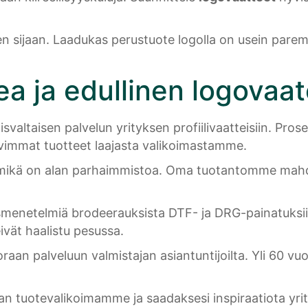
en sijaan. Laadukas perustuote logolla on usein parempi
a ja edullinen logovaat
altaisen palvelun yrityksen profiilivaatteisiin. Prose
vimmat tuotteet laajasta valikoimastamme.
 mikä on alan parhaimmistoa. Oma tuotantomme mahdo
menetelmiä brodeerauksista DTF- ja DRG-painatuksii
eivät haalistu pesussa.
raan palveluun valmistajan asiantuntijoilta. Yli 60
n tuotevalikoimamme ja saadaksesi inspiraatiota yrit