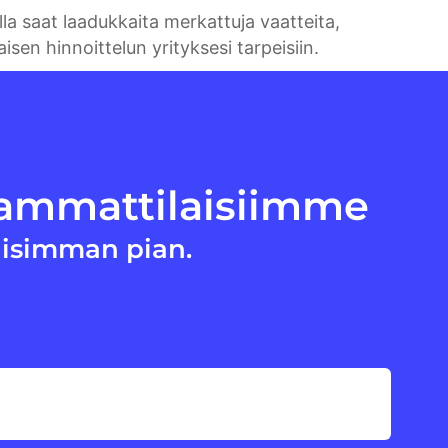
lla saat laadukkaita merkattuja vaatteita,
isen hinnoittelun yrityksesi tarpeisiin.
 ammattilaisiimme
isimman pian.