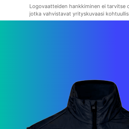
Logovaatteiden hankkiminen ei tarvitse ol
jotka vahvistavat yrityskuvaasi kohtuulli