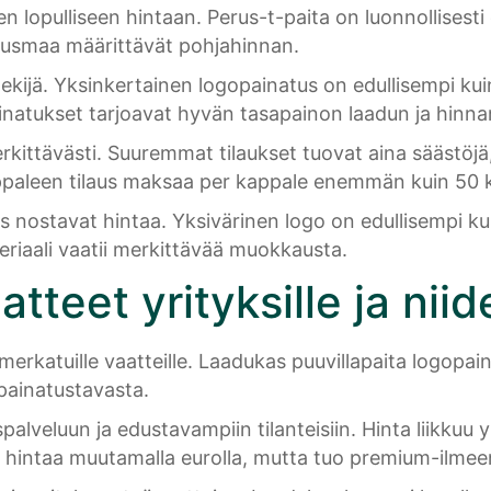
n lopulliseen hintaan. Perus-t-paita on luonnollisesti 
stusmaa määrittävät pohjahinnan.
ekijä. Yksinkertainen logopainatus on edullisempi ku
natukset tarjoavat hyvän tasapainon laadun ja hinnan 
kittävästi. Suuremmat tilaukset tuovat aina säästöjä,
appaleen tilaus maksaa per kappale enemmän kuin 50 
 nostavat hintaa. Yksivärinen logo on edullisempi ku
eriaali vaatii merkittävää muokkausta.
tteet yrityksille ja nii
merkatuille vaatteille. Laadukas puuvillapaita logopai
 painatustavasta.
palveluun ja edustavampiin tilanteisiin. Hinta liikkuu
 hintaa muutamalla eurolla, mutta tuo premium-ilmee