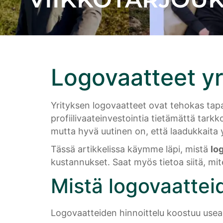
Logovaatteet yr
Yrityksen logovaatteet ovat tehokas tapa
profiilivaateinvestointia tietämättä tarkk
mutta hyvä uutinen on, että laadukkaita y
Tässä artikkelissa käymme läpi, mistä
lo
kustannukset. Saat myös tietoa siitä, mite
Mistä logovaatte
Logovaatteiden hinnoittelu koostuu useas