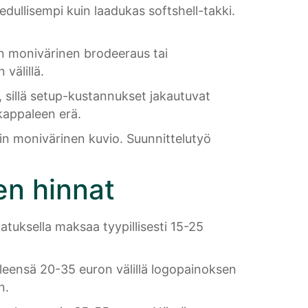
edullisempi kuin laadukas softshell-takki.
in monivärinen brodeeraus tai
välillä.
 sillä setup-kustannukset jakautuvat
kappaleen erä.
in monivärinen kuvio. Suunnittelutyö
den hinnat
natuksella maksaa tyypillisesti 15-25
 yleensä 20-35 euron välillä logopainoksen
n.