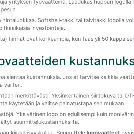
ittuja yrityksen työvaatteina. Laadukas huppari logol
 pesua.
a hintaluokkaa. Softshell-takki tai talvitakki logolla 
itkäaikaisia investointeja.
ta) hinnat ovat korkeampia, kun taas yli 50 kappaleen
ovaatteiden kustannuks
 alentaa kustannuksia. Jos et tarvitse kaikkia vaatteit
ä varten.
intaan merkittävästi. Yksinkertainen siirtokuva tai DT
etta käytetään ja valitse painatustapa sen mukaan.
töjä. Yksivärinen logo on edullisempi kuin monivärine
ltyt suunnittelukustannuksilta.
än kiireellisyyskuluja. Suunnittele
logovaatteet
hyvis