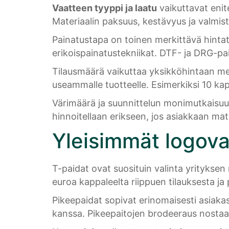
Vaatteen tyyppi ja laatu
vaikuttavat enite
Materiaalin paksuus, kestävyus ja valmi
Painatustapa on toinen merkittävä hintat
erikoispainatustekniikat. DTF- ja DRG-pai
Tilausmäärä vaikuttaa yksikköhintaan mer
useammalle tuotteelle. Esimerkiksi 10 k
Värimäärä ja suunnittelun monimutkaisuus
hinnoitellaan erikseen, jos asiakkaan mat
Yleisimmät logovaa
T-paidat ovat suosituin valinta yrityksen 
euroa kappaleelta riippuen tilauksesta ja
Pikeepaidat sopivat erinomaisesti asiakas
kanssa. Pikeepaitojen brodeeraus nostaa