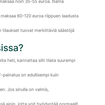
la maksaa noin 35-55 euroa. Nämä
voi maksaa 60-120 euroa riippuen laadusta
 tilaukset tuovat merkittäviä säästöjä
issa?
a heti, kannattaa silti tilata suurempi
F-painatus on edullisempi kuin
n. Jos sinulla on valmis,
sä ajoin, jotta voit hyödyntää normaalit