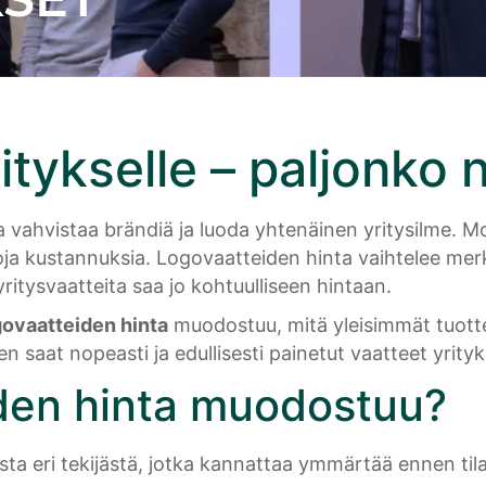
itykselle – paljonko
 vahvistaa brändiä ja luoda yhtenäinen yritysilme. Mo
oja kustannuksia. Logovaatteiden hinta vaihtelee merki
ritysvaatteita saa jo kohtuulliseen hintaan.
govaatteiden hinta
muodostuu, mitä yleisimmät tuotte
n saat nopeasti ja edullisesti painetut vaatteet yrityks
iden hinta muodostuu?
ta eri tekijästä, jotka kannattaa ymmärtää ennen til