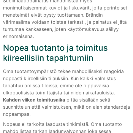
Sublimaatiopainatus mahdollistaa myös
monimutkaisemmat kuviot ja liukuvärit, joita perinteiset
menetelmät eivät pysty tuottamaan. Brändin
värimaailma voidaan toistaa tarkasti, ja painatus ei jätä
tuntumaa kankaaseen, joten käyttömukavuus säilyy
erinomaisena.
Nopea tuotanto ja toimitus
kiireellisiin tapahtumiin
Oma tuotantoympäristö tekee mahdolliseksi reagoida
nopeasti kiireellisiin tilauksiin. Kun kaikki valmistus
tapahtuu omissa tiloissa, emme ole riippuvaisia
ulkopuolisista toimittajista tai niiden aikatauluista.
Kahden viikon toimitusaika
pitää sisällään sekä
suunnittelun että valmistuksen, mikä on alan standardeja
nopeampaa.
Nopeus ei tarkoita laadusta tinkimistä. Oma tuotanto
mahdollistaa tarkan laadunvalvonnan jokaisessa