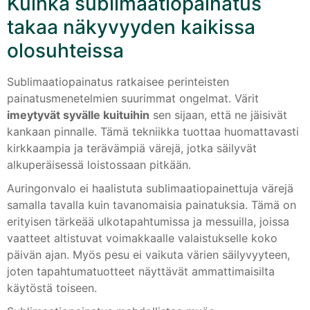
Kuinka sublimaatiopainatus
takaa näkyvyyden kaikissa
olosuhteissa
Sublimaatiopainatus ratkaisee perinteisten
painatusmenetelmien suurimmat ongelmat. Värit
imeytyvät syvälle kuituihin
sen sijaan, että ne jäisivät
kankaan pinnalle. Tämä tekniikka tuottaa huomattavasti
kirkkaampia ja terävämpiä värejä, jotka säilyvät
alkuperäisessä loistossaan pitkään.
Auringonvalo ei haalistuta sublimaatiopainettuja värejä
samalla tavalla kuin tavanomaisia painatuksia. Tämä on
erityisen tärkeää ulkotapahtumissa ja messuilla, joissa
vaatteet altistuvat voimakkaalle valaistukselle koko
päivän ajan. Myös pesu ei vaikuta värien säilyvyyteen,
joten tapahtumatuotteet näyttävät ammattimaisilta
käytöstä toiseen.