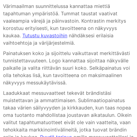
Värimaailman suunnittelussa kannattaa miettiä
tapahtuman ympäristöä. Tummat taustat vaativat
vaaleampia värejä ja päinvastoin. Kontrastin merkitys
korostuu erityisesti, kun tavoitteena on näkyvyys
kaukaa.
Tutustu kuvastoihin
nähdäksesi erilaisia
vaihtoehtoja ja värijärjestelmiä.
Painatuksen koko ja sijoittelu vaikuttavat merkittävästi
tunnistettavuuteen. Logo kannattaa sijoittaa näkyvälle
paikalle ja valita riittävän suuri koko. Selkäpainatus voi
olla tehokas lisä, kun tavoitteena on maksimaalinen
näkyvyys messukäytävissä.
Laadukkaat messuvaatteet tekevät brändistäsi
muistettavan ja ammattimaisen. Sublimaatiopainatus
takaa värien säilyvyyden ja kirkkauden, kun taas nopea
oma tuotanto mahdollistaa joustavan aikataulun. Oikein
valitut tapahtumatuotteet eivät ole vain vaatteita, vaan
tehokkaita markkinointivälineitä, jotka tuovat brändin