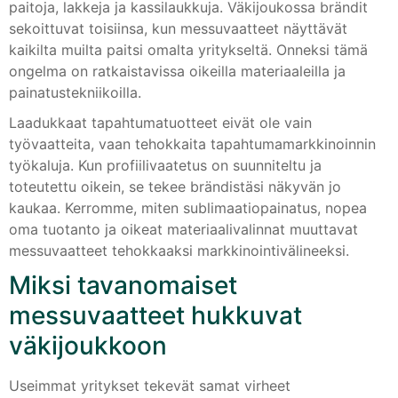
paitoja, lakkeja ja kassilaukkuja. Väkijoukossa brändit
sekoittuvat toisiinsa, kun messuvaatteet näyttävät
kaikilta muilta paitsi omalta yritykseltä. Onneksi tämä
ongelma on ratkaistavissa oikeilla materiaaleilla ja
painatustekniikoilla.
Laadukkaat tapahtumatuotteet eivät ole vain
työvaatteita, vaan tehokkaita tapahtumamarkkinoinnin
työkaluja. Kun profiilivaatetus on suunniteltu ja
toteutettu oikein, se tekee brändistäsi näkyvän jo
kaukaa. Kerromme, miten sublimaatiopainatus, nopea
oma tuotanto ja oikeat materiaalivalinnat muuttavat
messuvaatteet tehokkaaksi markkinointivälineeksi.
Miksi tavanomaiset
messuvaatteet hukkuvat
väkijoukkoon
Useimmat yritykset tekevät samat virheet