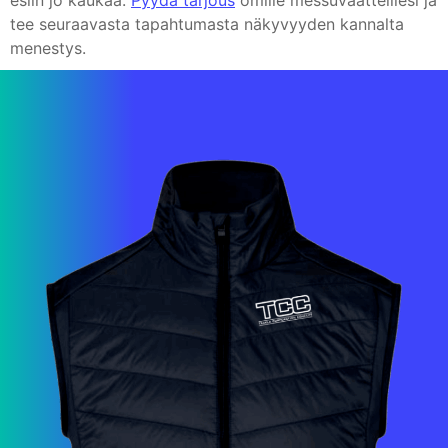
esiin jo kaukaa.
Pyydä tarjous
omille messuvaatteillesi ja
tee seuraavasta tapahtumasta näkyvyyden kannalta
menestys.