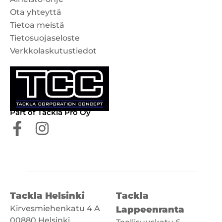
Ota yhteyttä
Tietoa meistä
Tietosuojaseloste
Verkkolaskutustiedot
Part of Tackla Pro Oy
Tackla Helsinki
Tackla
Kirvesmiehenkatu 4 A
Lappeenranta
00880 Helsinki