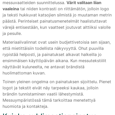
messuvaatteiden suunnittelussa.
Värit valitaan liian
vaaleina
tai niiden kontrasti on riittämätön, jolloin logo
ja teksti hukkuvat katsojien silmistä jo muutaman metrin
päästä. Perinteiset painatusmenetelmät haalistuttavat
värejä entisestään, kun vaatteet joutuvat alttiiksi valolle
ja pesulle.
Materiaalivalinnat ovat usein budjettivetoisia sen sijaan,
että mietittäisiin todellista näkyvyyttä. Ohut puuvilla
rypistää helposti, ja painatukset alkavat halkeilla jo
ensimmäisen käyttöpäivän aikana. Kun messutekstiilit
näyttävät kuluneelta, ne antavat brändistä
huolimattoman kuvan.
Toinen yleinen ongelma on painatuksen sijoittelu. Pienet
logot ja tekstit eivät näy tarpeeksi kaukaa, jolloin
brändin tunnistaminen vaatii lähestymistä.
Messuympäristössä tämä tarkoittaa menetettyä
huomiota ja kontakteja.