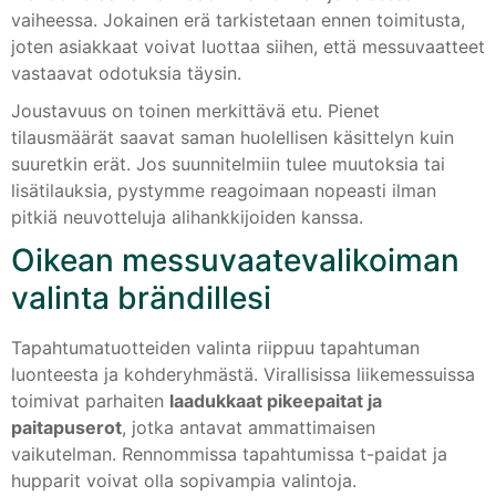
vaiheessa. Jokainen erä tarkistetaan ennen toimitusta,
joten asiakkaat voivat luottaa siihen, että messuvaatteet
vastaavat odotuksia täysin.
Joustavuus on toinen merkittävä etu. Pienet
tilausmäärät saavat saman huolellisen käsittelyn kuin
suuretkin erät. Jos suunnitelmiin tulee muutoksia tai
lisätilauksia, pystymme reagoimaan nopeasti ilman
pitkiä neuvotteluja alihankkijoiden kanssa.
Oikean messuvaatevalikoiman
valinta brändillesi
Tapahtumatuotteiden valinta riippuu tapahtuman
luonteesta ja kohderyhmästä. Virallisissa liikemessuissa
toimivat parhaiten
laadukkaat pikeepaitat ja
paitapuserot
, jotka antavat ammattimaisen
vaikutelman. Rennommissa tapahtumissa t-paidat ja
hupparit voivat olla sopivampia valintoja.