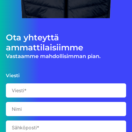
Ota yhteyttä
ammattilaisiimme
Vastaamme mahdollisimman pian.
Viesti