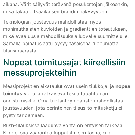
aikana. Värit säilyvät terävänä pesukertojen jälkeenkin,
mikä takaa pitkäaikaisen brändin näkyvyyden.
Teknologian joustavuus mahdollistaa myös
monimutkaisten kuvioiden ja gradienttien toteutuksen,
mikä avaa uusia mahdollisuuksia luovalle suunnittelulle.
Samalla painatuslaatu pysyy tasaisena riippumatta
tilausmäärästä.
Nopeat toimitusajat kiireellisiin
messuprojekteihin
Messiprojektien aikataulut ovat usein tiukkoja, ja
nopea
toimitus
voi olla ratkaiseva tekijä tapahtuman
onnistumiselle. Oma tuotantoympäristö mahdollistaa
joustavuuden, jota perinteinen tilaus-toimitusketju ei
pysty tarjoamaan.
Rush-tilauksissa laadunvalvonta on erityisen tärkeää.
Kiire ei saa vaarantaa lopputuloksen tasoa, sillä