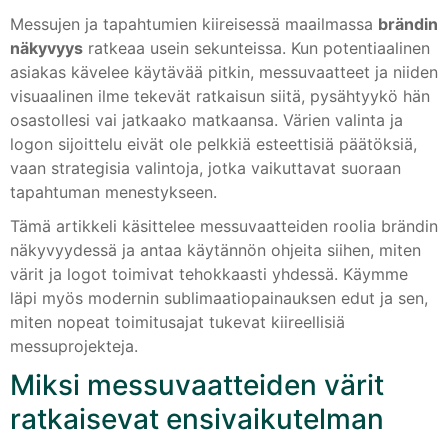
Messujen ja tapahtumien kiireisessä maailmassa
brändin
näkyvyys
ratkeaa usein sekunteissa. Kun potentiaalinen
asiakas kävelee käytävää pitkin, messuvaatteet ja niiden
visuaalinen ilme tekevät ratkaisun siitä, pysähtyykö hän
osastollesi vai jatkaako matkaansa. Värien valinta ja
logon sijoittelu eivät ole pelkkiä esteettisiä päätöksiä,
vaan strategisia valintoja, jotka vaikuttavat suoraan
tapahtuman menestykseen.
Tämä artikkeli käsittelee messuvaatteiden roolia brändin
näkyvyydessä ja antaa käytännön ohjeita siihen, miten
värit ja logot toimivat tehokkaasti yhdessä. Käymme
läpi myös modernin sublimaatiopainauksen edut ja sen,
miten nopeat toimitusajat tukevat kiireellisiä
messuprojekteja.
Miksi messuvaatteiden värit
ratkaisevat ensivaikutelman