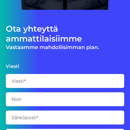
Ota yhteyttä
ammattilaisiimme
Vastaamme mahdollisimman pian.
Viesti