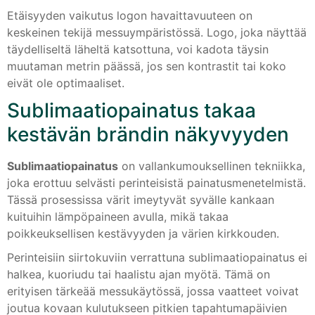
Etäisyyden vaikutus logon havaittavuuteen on
keskeinen tekijä messuympäristössä. Logo, joka näyttää
täydelliseltä läheltä katsottuna, voi kadota täysin
muutaman metrin päässä, jos sen kontrastit tai koko
eivät ole optimaaliset.
Sublimaatiopainatus takaa
kestävän brändin näkyvyyden
Sublimaatiopainatus
on vallankumouksellinen tekniikka,
joka erottuu selvästi perinteisistä painatusmenetelmistä.
Tässä prosessissa värit imeytyvät syvälle kankaan
kuituihin lämpöpaineen avulla, mikä takaa
poikkeuksellisen kestävyyden ja värien kirkkouden.
Perinteisiin siirtokuviin verrattuna sublimaatiopainatus ei
halkea, kuoriudu tai haalistu ajan myötä. Tämä on
erityisen tärkeää messukäytössä, jossa vaatteet voivat
joutua kovaan kulutukseen pitkien tapahtumapäivien