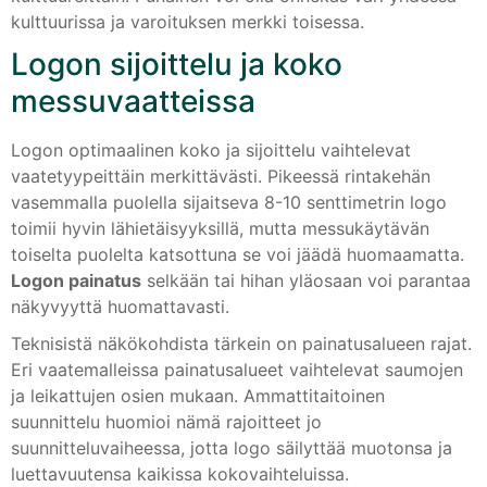
kulttuurissa ja varoituksen merkki toisessa.
Logon sijoittelu ja koko
messuvaatteissa
Logon optimaalinen koko ja sijoittelu vaihtelevat
vaatetyypeittäin merkittävästi. Pikeessä rintakehän
vasemmalla puolella sijaitseva 8-10 senttimetrin logo
toimii hyvin lähietäisyyksillä, mutta messukäytävän
toiselta puolelta katsottuna se voi jäädä huomaamatta.
Logon painatus
selkään tai hihan yläosaan voi parantaa
näkyvyyttä huomattavasti.
Teknisistä näkökohdista tärkein on painatusalueen rajat.
Eri vaatemalleissa painatusalueet vaihtelevat saumojen
ja leikattujen osien mukaan. Ammattitaitoinen
suunnittelu huomioi nämä rajoitteet jo
suunnitteluvaiheessa, jotta logo säilyttää muotonsa ja
luettavuutensa kaikissa kokovaihteluissa.