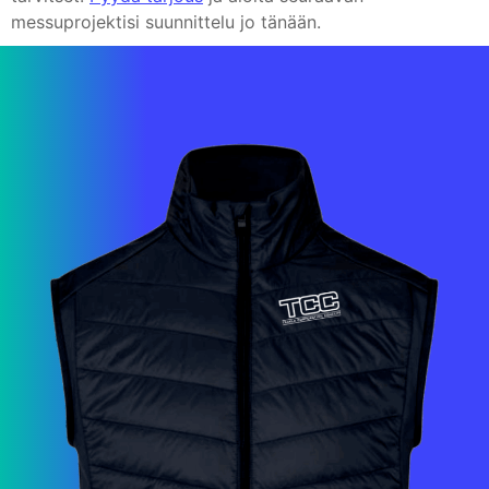
messuprojektisi suunnittelu jo tänään.