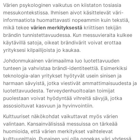
Värien psykologinen vaikutus on kiistaton tosiasia
messukontekstissa. Ihmisen aivot käsittelevät väri-
informaatiota huomattavasti nopeammin kuin tekstiä,
mikä tekee
värien merkityksestä
kriittisen tekijän
brändin tunnistettavuudessa. Kun messuvieraita kulkee
käytävillä satoja, oikeat brändivärit voivat erottaa
yrityksesi kilpailijoista jo kaukaa.
Johdonmukainen värimaailma luo luotettavuuden
tunteen ja vahvistaa brändi-identiteettiä. Esimerkiksi
teknologia-alan yritykset hyötyvät usein sinisen ja
harmaan sävyistä, jotka viestivät ammattimaisuudesta ja
luotettavuudesta. Terveydenhuoltoalan toimijat
puolestaan voivat hyödyntää vihreitä sävyjä, jotka
assosioituvat kasvuun ja hyvinvointiin.
Kulttuuriset näkökohdat vaikuttavat myös värien
valintaan. Kansainvälisissä messuissa on tärkeää
huomioida, että värien merkitykset vaihtelevat
kulttuureittain. Punainen voi olla onnekas väri yhdessä