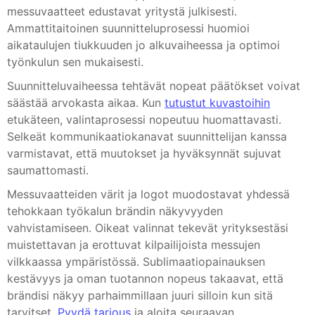
messuvaatteet edustavat yritystä julkisesti.
Ammattitaitoinen suunnitteluprosessi huomioi
aikataulujen tiukkuuden jo alkuvaiheessa ja optimoi
työnkulun sen mukaisesti.
Suunnitteluvaiheessa tehtävät nopeat päätökset voivat
säästää arvokasta aikaa. Kun
tutustut kuvastoihin
etukäteen, valintaprosessi nopeutuu huomattavasti.
Selkeät kommunikaatiokanavat suunnittelijan kanssa
varmistavat, että muutokset ja hyväksynnät sujuvat
saumattomasti.
Messuvaatteiden värit ja logot muodostavat yhdessä
tehokkaan työkalun brändin näkyvyyden
vahvistamiseen. Oikeat valinnat tekevät yrityksestäsi
muistettavan ja erottuvat kilpailijoista messujen
vilkkaassa ympäristössä. Sublimaatiopainauksen
kestävyys ja oman tuotannon nopeus takaavat, että
brändisi näkyy parhaimmillaan juuri silloin kun sitä
tarvitset.
Pyydä tarjous
ja aloita seuraavan