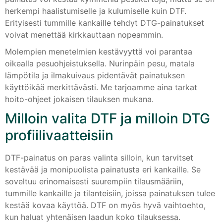
herkempi haalistumiselle ja kulumiselle kuin DTF.
Erityisesti tummille kankaille tehdyt DTG-painatukset
voivat menettää kirkkauttaan nopeammin.
Molempien menetelmien kestävyyttä voi parantaa
oikealla pesuohjeistuksella. Nurinpäin pesu, matala
lämpötila ja ilmakuivaus pidentävät painatuksen
käyttöikää merkittävästi. Me tarjoamme aina tarkat
hoito-ohjeet jokaisen tilauksen mukana.
Milloin valita DTF ja milloin DTG
profiilivaatteisiin
DTF-painatus on paras valinta silloin, kun tarvitset
kestävää ja monipuolista painatusta eri kankaille. Se
soveltuu erinomaisesti suurempiin tilausmääriin,
tummille kankaille ja tilanteisiin, joissa painatuksen tulee
kestää kovaa käyttöä. DTF on myös hyvä vaihtoehto,
kun haluat yhtenäisen laadun koko tilauksessa.