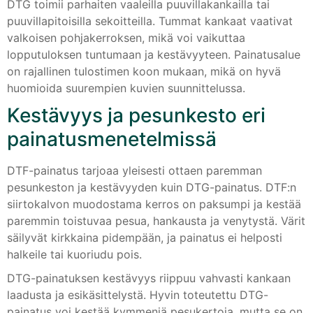
DTG toimii parhaiten vaaleilla puuvillakankailla tai
puuvillapitoisilla sekoitteilla. Tummat kankaat vaativat
valkoisen pohjakerroksen, mikä voi vaikuttaa
lopputuloksen tuntumaan ja kestävyyteen. Painatusalue
on rajallinen tulostimen koon mukaan, mikä on hyvä
huomioida suurempien kuvien suunnittelussa.
Kestävyys ja pesunkesto eri
painatusmenetelmissä
DTF-painatus tarjoaa yleisesti ottaen paremman
pesunkeston ja kestävyyden kuin DTG-painatus. DTF:n
siirtokalvon muodostama kerros on paksumpi ja kestää
paremmin toistuvaa pesua, hankausta ja venytystä. Värit
säilyvät kirkkaina pidempään, ja painatus ei helposti
halkeile tai kuoriudu pois.
DTG-painatuksen kestävyys riippuu vahvasti kankaan
laadusta ja esikäsittelystä. Hyvin toteutettu DTG-
painatus voi kestää kymmeniä pesukertoja, mutta se on