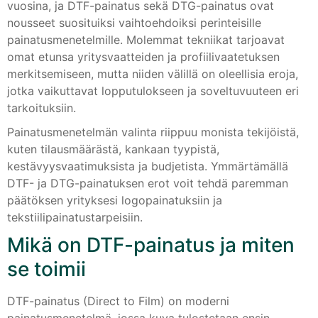
vuosina, ja DTF-painatus sekä DTG-painatus ovat
nousseet suosituiksi vaihtoehdoiksi perinteisille
painatusmenetelmille. Molemmat tekniikat tarjoavat
omat etunsa yritysvaatteiden ja profiilivaatetuksen
merkitsemiseen, mutta niiden välillä on oleellisia eroja,
jotka vaikuttavat lopputulokseen ja soveltuvuuteen eri
tarkoituksiin.
Painatusmenetelmän valinta riippuu monista tekijöistä,
kuten tilausmäärästä, kankaan tyypistä,
kestävyysvaatimuksista ja budjetista. Ymmärtämällä
DTF- ja DTG-painatuksen erot voit tehdä paremman
päätöksen yrityksesi logopainatuksiin ja
tekstiilipainatustarpeisiin.
Mikä on DTF-painatus ja miten
se toimii
DTF-painatus (Direct to Film) on moderni