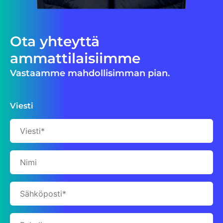
Ota yhteyttä
ammattilaisiimme
Vastaamme mahdollisimman pian.
Viesti