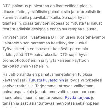
DTG-painatus puolestaan on ihanteellinen pieniin
tilausmääriin, yksilöllisiin painatuksiin ja fotorealistisiin
kuviin vaaleilla puuvillakankailla. Se sopii hyvin
tilanteisiin, joissa tarvitset nopeaa toimitusta tai haluat
testata erilaisia designeja ennen suurempaa tilausta.
Yritysten profiilivaatteissa DTF on usein suositeltavampi
vaihtoehto sen paremman kestävyyden vuoksi.
Työvaatteet ja edustusasut kestävät paremmin
arkikäyttöä DTF-painatuksella. DTG sopii hyvin
promootiotuotteisiin ja lyhytaikaiseen käyttöön
tarkoitettuihin vaatteisiin.
Haluatko nähdä eri painatusmenetelmien tuloksia
käytännössä?
Tutustu kuvastoihin
ja löydä yrityksellesi
sopivat ratkaisut. Tarjoamme kattavan valikoiman
painatuspalveluja ja autamme valitsemaan parhaan
menetelmän juuri sinun tarpeisiisi.
Pyydä tarjous
jo
tänään ja saat asiantuntevaa neuvontaa sekä nopean