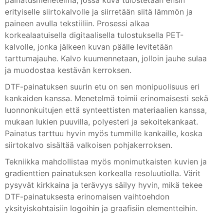
painatusmenetelmä, jossa kuva tulostetaan ensin
erityiselle siirtokalvolle ja siirretään siitä lämmön ja
paineen avulla tekstiiliin. Prosessi alkaa
korkealaatuisella digitaalisella tulostuksella PET-
kalvolle, jonka jälkeen kuvan päälle levitetään
tarttumajauhe. Kalvo kuumennetaan, jolloin jauhe sulaa
ja muodostaa kestävän kerroksen.
DTF-painatuksen suurin etu on sen monipuolisuus eri
kankaiden kanssa. Menetelmä toimii erinomaisesti sekä
luonnonkuitujen että synteettisten materiaalien kanssa,
mukaan lukien puuvilla, polyesteri ja sekoitekankaat.
Painatus tarttuu hyvin myös tummille kankaille, koska
siirtokalvo sisältää valkoisen pohjakerroksen.
Tekniikka mahdollistaa myös monimutkaisten kuvien ja
gradienttien painatuksen korkealla resoluutiolla. Värit
pysyvät kirkkaina ja terävyys säilyy hyvin, mikä tekee
DTF-painatuksesta erinomaisen vaihtoehdon
yksityiskohtaisiin logoihin ja graafisiin elementteihin.