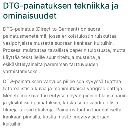
DTG-painatuksen tekniikka ja
ominaisuudet
DTG-painatus (Direct to Garment) on suora
painatusmenetelmä, jossa erikoistulostin ruiskuttaa
vesipohjaista mustetta suoraan kankaan kuituihin.
Prosessi muistuttaa tavallista paperin tulostusta, mutta
käyttää tekstiileille suunniteltuja musteita ja
esikäsittelyaineita paremman tarttuvuuden
varmistamiseksi.
DTG-painatuksen vahvuus piilee sen kyvyssä tuottaa
fotorealistisia kuvia ja monimutkaisia värigradientteja.
Menetelmä soveltuu erityisen hyvin pieniin tilausmääriin
ja yksilöllisiin painatuksiin, koska se ei vaadi erillisiä
filmejä tai siirtokalvoja. Painatus tuntuu luonnolliselta
kankaan pinnalla, koska muste imeytyy suoraan
kuituihin.