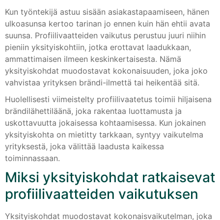
Kun työntekijä astuu sisään asiakastapaamiseen, hänen
ulkoasunsa kertoo tarinan jo ennen kuin hän ehtii avata
suunsa. Profiilivaatteiden vaikutus perustuu juuri niihin
pieniin yksityiskohtiin, jotka erottavat laadukkaan,
ammattimaisen ilmeen keskinkertaisesta. Nämä
yksityiskohdat muodostavat kokonaisuuden, joka joko
vahvistaa yrityksen brändi-ilmettä tai heikentää sitä.
Huolellisesti viimeistelty profiilivaatetus toimii hiljaisena
brändilähettiläänä, joka rakentaa luottamusta ja
uskottavuutta jokaisessa kohtaamisessa. Kun jokainen
yksityiskohta on mietitty tarkkaan, syntyy vaikutelma
yrityksestä, joka välittää laadusta kaikessa
toiminnassaan.
Miksi yksityiskohdat ratkaisevat
profiilivaatteiden vaikutuksen
Yksityiskohdat muodostavat kokonaisvaikutelman, joka