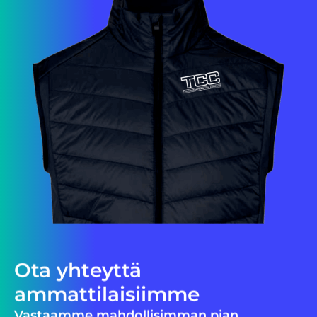
Ota yhteyttä
ammattilaisiimme
Vastaamme mahdollisimman pian.