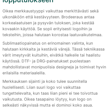
Oikea merkkaustyyppi vaikuttaa merkittävästi sekä
ulkonäköön että kestävyyteen. Brodeeraus antaa
korkealaatuisen ja pysyvän tuloksen, joka kestää
kovaakin käyttöä. Se sopii erityisesti logoihin ja
teksteihin, joissa halutaan korostaa laatuvaikutelmaa.
Sublimaatiopainatus on erinomainen valinta, kun
halutaan kirkkaita ja kestäviä värejä. Tässä tekniikassa
värit imeytyvät kuituihin, eivätkä halkeile tai haalistu
käytössä. DTF- ja DRG-painatukset puolestaan
mahdollistavat monipuolisia designeja ja toimivat hyvin
erilaisilla materiaaleilla.
Merkkauksen sijainti ja koko tulee suunnitella
huolellisesti. Liian suuri logo voi vaikuttaa
tungettelevalta, kun taas liian pieni ei tee toivottua
vaikutusta. Oikea tasapaino löytyy, kun logo on
selkeästi näkyvissä mutta ei dominoi koko asua.