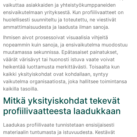
vaikuttaa asiakkaiden ja yhteistyökumppaneiden
ensivaikutelmaan yrityksestä. Kun profiilivaatteet on
huolellisesti suunniteltu ja toteutettu, ne viestivät
ammattimaisuudesta ja laadusta ilman sanoja.
Ihmisen aivot prosessoivat visuaalisia vihjeitä
nopeammin kuin sanoja, ja ensivaikutelma muodostuu
muutamassa sekunnissa. Epätasaiset painatukset,
väärät värisävyt tai huonosti istuva vaate voivat
heikentää luottamusta merkittävästi. Toisaalta kun
kaikki yksityiskohdat ovat kohdallaan, syntyy
vaikutelma organisaatiosta, joka hallitsee toimintansa
kaikilla tasoilla.
Mitkä yksityiskohdat tekevät
profiilivaatteesta laadukkaan
Laadukas profiilivaate tunnistetaan ensisijaisesti
materiaalin tuntumasta ja istuvuudesta. Kestävät