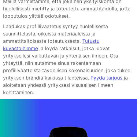
Meillä varmistamme, että jokainen yksityiskohta on
huolellisesti mietitty ja toteutettu ammattitaidolla, jotta
lopputulos ylittää odotukset.
Laadukas profiilivaatetus syntyy huolellisesta
suunnittelusta, oikeista materiaaleista ja
ammattitaitoisesta toteutuksesta.
Tutustu
kuvastoihimme
ja löydä ratkaisut, jotka luovat
yrityksellesi vaikuttavan ja yhtenäisen ilmeen. Ota
yhteyttä, niin autamme sinua rakentamaan
profiilivaatteista täydellisen kokonaisuuden, joka tukee
yrityksen brändiä kaikissa tilanteissa.
Pyydä tarjous
ja
aloitetaan yhdessä yrityksesi visuaalisen ilmeen
kehittäminen.