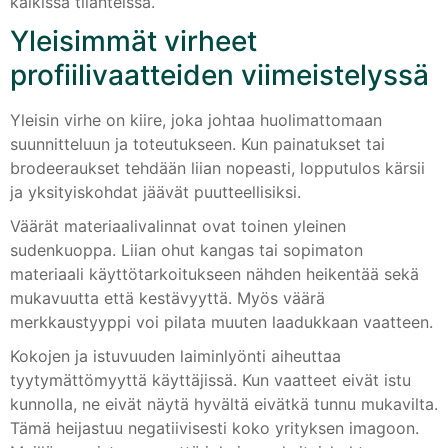
kaikissa tilanteissa.
Yleisimmät virheet
profiilivaatteiden viimeistelyssä
Yleisin virhe on kiire, joka johtaa huolimattomaan
suunnitteluun ja toteutukseen. Kun painatukset tai
brodeeraukset tehdään liian nopeasti, lopputulos kärsii
ja yksityiskohdat jäävät puutteellisiksi.
Väärät materiaalivalinnat ovat toinen yleinen
sudenkuoppa. Liian ohut kangas tai sopimaton
materiaali käyttötarkoitukseen nähden heikentää sekä
mukavuutta että kestävyyttä. Myös väärä
merkkaustyyppi voi pilata muuten laadukkaan vaatteen.
Kokojen ja istuvuuden laiminlyönti aiheuttaa
tyytymättömyyttä käyttäjissä. Kun vaatteet eivät istu
kunnolla, ne eivät näytä hyvältä eivätkä tunnu mukavilta.
Tämä heijastuu negatiivisesti koko yrityksen imagoon.