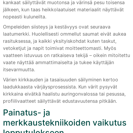
kankaat säilyttävät muotonsa ja värinsä pesu toisensa
jälkeen, kun taas heikkolaatuiset materiaalit näyttävät
nopeasti kuluneilta.
Ompeleiden siisteys ja kestävyys ovat seuraava
laatumerkki. Huolellisesti ommellut saumat eivät aukea
rasituksessa, ja kaikki yksityiskohdat kuten taskut,
vetoketjut ja napit toimivat moitteettomasti. Myös
vaatteen istuvuus on ratkaiseva tekijä – oikein mitoitettu
vaate näyttää ammattimaiselta ja tukee käyttäjän
itsevarmuutta.
Värien kirkkauden ja tasaisuuden säilyminen kertoo
laadukkaasta värjäysprosessista. Kun värit pysyvät
kirkkaina eivätkä haalistu auringonvalossa tai pesussa,
profiilivaatteet säilyttävät edustavuutensa pitkään.
Painatus- ja
merkkaustekniikoiden vaikutus
lopputulokseen