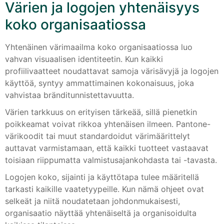
Värien ja logojen yhtenäisyys
koko organisaatiossa
Yhtenäinen värimaailma koko organisaatiossa luo
vahvan visuaalisen identiteetin. Kun kaikki
profiilivaatteet noudattavat samoja värisävyjä ja logojen
käyttöä, syntyy ammattimainen kokonaisuus, joka
vahvistaa bränditunnistettavuutta.
Värien tarkkuus on erityisen tärkeää, sillä pienetkin
poikkeamat voivat rikkoa yhtenäisen ilmeen. Pantone-
värikoodit tai muut standardoidut värimäärittelyt
auttavat varmistamaan, että kaikki tuotteet vastaavat
toisiaan riippumatta valmistusajankohdasta tai -tavasta.
Logojen koko, sijainti ja käyttötapa tulee määritellä
tarkasti kaikille vaatetyypeille. Kun nämä ohjeet ovat
selkeät ja niitä noudatetaan johdonmukaisesti,
organisaatio näyttää yhtenäiseltä ja organisoidulta