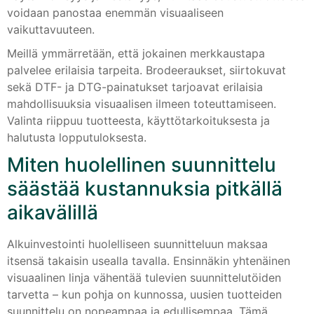
voidaan panostaa enemmän visuaaliseen
vaikuttavuuteen.
Meillä ymmärretään, että jokainen merkkaustapa
palvelee erilaisia tarpeita. Brodeeraukset, siirtokuvat
sekä DTF- ja DTG-painatukset tarjoavat erilaisia
mahdollisuuksia visuaalisen ilmeen toteuttamiseen.
Valinta riippuu tuotteesta, käyttötarkoituksesta ja
halutusta lopputuloksesta.
Miten huolellinen suunnittelu
säästää kustannuksia pitkällä
aikavälillä
Alkuinvestointi huolelliseen suunnitteluun maksaa
itsensä takaisin usealla tavalla. Ensinnäkin yhtenäinen
visuaalinen linja vähentää tulevien suunnittelutöiden
tarvetta – kun pohja on kunnossa, uusien tuotteiden
suunnittelu on nopeampaa ja edullisempaa. Tämä