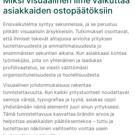
Miksi visuaalinen ilme vaikuttaa
asiakkaiden ostopäätöksiin
Ensivaikutelma syntyy sekunneissa, ja se perustuu
pitkälti visuaalisiin ärsykkeisiin. Tutkimukset osoittavat,
että ihmiset tekevät alitajuisia arvioita yrityksen
luotettavuudesta ja ammattimaisuudesta jo
ensimmäisten sekuntien aikana. Kun asiakkaasi kohtaa
työntekijäsi, jolla on yhtenäinen ja laadukas
profiilivaatetus, se viestii välittömästi
organisoituneisuudesta ja huolellisuudesta.
Visuaalinen johdonmukaisuus rakentaa
tunnistettavuutta. Kun kaikki yritystuotteet noudattavat
samoja värejä, typografiaa ja tyyliä, asiakas oppii
yhdistämään nämä elementit juuri sinun yritykseesi.
Tämä tunnistettavuus kasvattaa brändin arvoa ja
helpottaa asiakkaiden päätöksentekoa – tuttu ja
luotettavan näköinen vaihtoehto voittaa usein