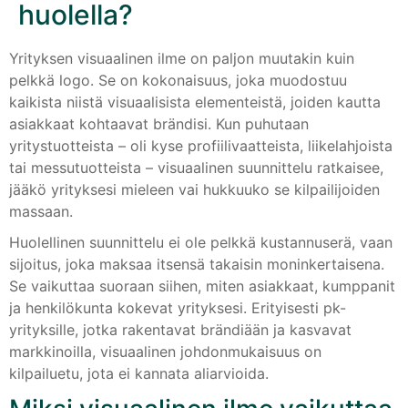
huolella?
Yrityksen visuaalinen ilme on paljon muutakin kuin
pelkkä logo. Se on kokonaisuus, joka muodostuu
kaikista niistä visuaalisista elementeistä, joiden kautta
asiakkaat kohtaavat brändisi. Kun puhutaan
yritystuotteista – oli kyse profiilivaatteista, liikelahjoista
tai messutuotteista – visuaalinen suunnittelu ratkaisee,
jääkö yrityksesi mieleen vai hukkuuko se kilpailijoiden
massaan.
Huolellinen suunnittelu ei ole pelkkä kustannuserä, vaan
sijoitus, joka maksaa itsensä takaisin moninkertaisena.
Se vaikuttaa suoraan siihen, miten asiakkaat, kumppanit
ja henkilökunta kokevat yrityksesi. Erityisesti pk-
yrityksille, jotka rakentavat brändiään ja kasvavat
markkinoilla, visuaalinen johdonmukaisuus on
kilpailuetu, jota ei kannata aliarvioida.