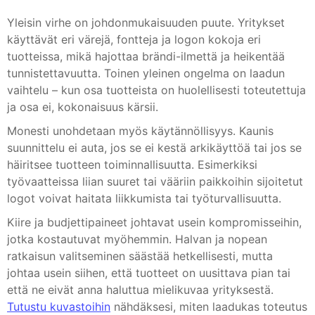
Yleisin virhe on johdonmukaisuuden puute. Yritykset
käyttävät eri värejä, fontteja ja logon kokoja eri
tuotteissa, mikä hajottaa brändi-ilmettä ja heikentää
tunnistettavuutta. Toinen yleinen ongelma on laadun
vaihtelu – kun osa tuotteista on huolellisesti toteutettuja
ja osa ei, kokonaisuus kärsii.
Monesti unohdetaan myös käytännöllisyys. Kaunis
suunnittelu ei auta, jos se ei kestä arkikäyttöä tai jos se
häiritsee tuotteen toiminnallisuutta. Esimerkiksi
työvaatteissa liian suuret tai vääriin paikkoihin sijoitetut
logot voivat haitata liikkumista tai työturvallisuutta.
Kiire ja budjettipaineet johtavat usein kompromisseihin,
jotka kostautuvat myöhemmin. Halvan ja nopean
ratkaisun valitseminen säästää hetkellisesti, mutta
johtaa usein siihen, että tuotteet on uusittava pian tai
että ne eivät anna haluttua mielikuvaa yrityksestä.
Tutustu kuvastoihin
nähdäksesi, miten laadukas toteutus