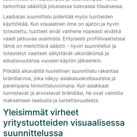
tarkoittaa säästöjä jokaisessa tulevassa tilauksessa.
Laadukas suunnittelu pidentää myös tuotteiden
käyttöikää. Kun visuaalinen ilme on ajaton ja hyvin
toteutettu, tuotteet eivät vanhene nopeasti eivätkä
vaadi jatkuvaa uusimista. Erityisesti profiilivaatteissa
tämä on merkittävä säästö – hyvin suunnitellut ja
toteutetut vaatteet säilyttävät ulkonäkönsä ja
edustavuutensa vuosien käytön jälkeenkin.
Pitkällä aikavälillä huolellinen suunnittelu rakentaa
brändiarvoa, joka näkyy asiakasuskollisuutena ja
parempana hinnoitteluvoimana. Kun asiakkaat
tunnistavat ja arvostavat brändiäsi, he ovat valmiita
maksamaan laadusta ja luotettavuudesta.
Yleisimmät virheet
yritystuotteiden visuaalisessa
suunnittelussa