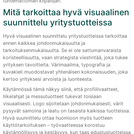
tuntemattoman kilpailijan.
Mitä tarkoittaa hyvä visuaalinen
suunnittelu yritystuotteissa
Hyvä visuaalinen suunnittelu yritystuotteissa tarkoittaa
ennen kaikkea johdonmukaisuutta ja
tarkoituksenmukaisuutta. Se ei ole sattumanvaraista
koristeellisuutta, vaan strategista viestintää, joka tukee
yrityksen tavoitteita. Värimaailma, typografia ja
kuvakieli muodostavat yhtenäisen kokonaisuuden, joka
kertoo yrityksesi arvoista ja luonteesta.
Käytännössä tämä näkyy siinä, että profiilivaatteet,
liikelahjat ja messutuotteet tukevat toisiaan
visuaalisesti. Logo sijoitetaan johdonmukaisesti, värit
pysyvät samoina ja laatu on tasaista kaikissa tuotteissa.
Hyvä suunnittelu ottaa huomioon myös tuotteen
käyttötarkoituksen – työvaatteessa korostuu
käytännöllisyys ja kestävyys, kun taas edustustuotteissa