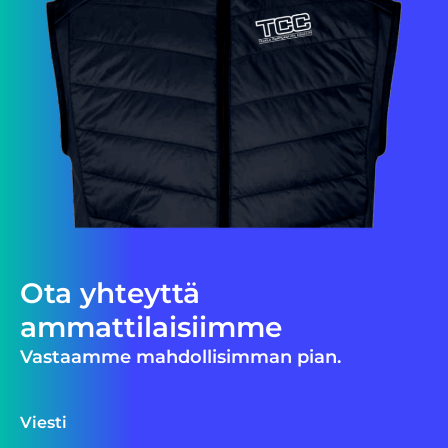
Ota yhteyttä
ammattilaisiimme
Vastaamme mahdollisimman pian.
Viesti